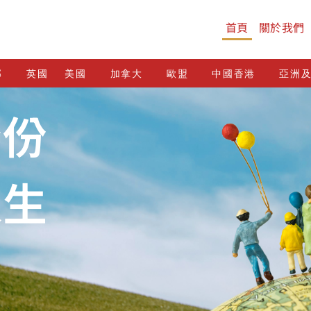
首頁
關於我們
邦
英國
美國
加拿大
歐盟
中國香港
亞洲
身份
人生