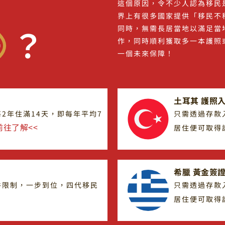
這個原因，令不少人認為移民
界上有很多國家提供「移民不
居
？
同時，無需長居當地以滿足當
作，同時順利獲取多一本護照
一個未來保障！
土耳其 護照入
2年住滿14天，即每年平均7
只需透過存款
前往了解<<
居住便可取
希臘 黃金簽證
件限制，一步到位，四代移民
只需透過存款
居住便可取得