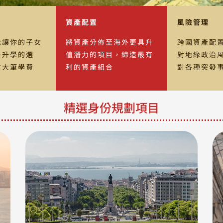
資產配置
風險管理
能讓你的子女
將資產分佈至海外更具升
跨國資產配
外升學的選
值潛力的項目，締造最有
對地緣政治
省大筆學費
利的資產組合
對各種突發
精選身份規劃項目