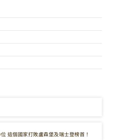
0位 這個國家打敗盧森堡及瑞士登榜首！