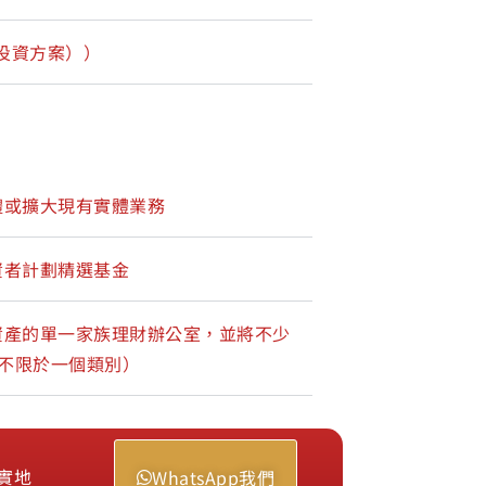
投資方案））
體或擴大現有實體業務
資者計劃精選基金
資產的單一家族理財辦公室，並將不少
（不限於⼀個類別）
實地
WhatsApp我們