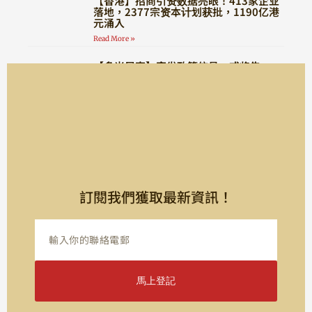
【香港】招商引资数据亮眼！413家企业
落地，2377宗资本计划获批，1190亿港
元涌入
Read More »
【多米尼克】突发政策信号，或将告
别“全程无需登陆”时代！
Read More »
訂閱我們獲取最新資訊！
馬上登記