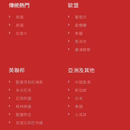
傳統熱門
歐盟
英國
葡萄牙
美國
愛爾蘭
加拿大
希臘
馬耳他
塞浦路斯
英聯邦
亞洲及其他
聖基茨和尼維斯
中國香港
多米尼克
新加坡
瓦努阿圖
日本
格林納達
泰國
聖露西亞
土耳其
安提瓜和巴布達