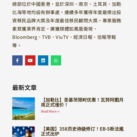
總部位於中國香港，並於深圳、南京、土耳其、加勒
比海等地均設有辦事處，連續多年獲得年度最傑出投
資移民品牌大獎及年度最佳移民顧問大獎。專業服務
素質獲業界肯定，廣獲媒體如鳳凰衛視、
Bloomberg、TVB、ViuTV、經濟日報、信報等報
導。
最新文章
【加勒比】圣基茨限时优惠！瓦努阿图月
底正式涨价！
Read More »
【美国】358页史诗级修订！EB-5新法规
正式出炉