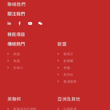
聯絡我們
關注我們
移民項目
傳統熱門
歐盟
英國
葡萄牙
美國
愛爾蘭
加拿大
希臘
馬耳他
塞浦路斯
英聯邦
亞洲及其他
聖基茨和尼維斯
中國香港