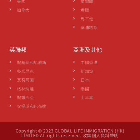
美國
愛爾蘭
加拿大
希臘
馬耳他
塞浦路斯
英聯邦
亞洲及其他
聖基茨和尼維斯
中國香港
多米尼克
新加坡
瓦努阿圖
日本
格林納達
泰國
聖露西亞
土耳其
安提瓜和巴布達
Copyright © 2023 GLOBAL LIFE IMMIGRATION (HK)
LIMITED All rights reserved. 收集個人資料聲明