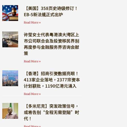
【美国】358页史诗级修订！
EB-5新法规正式出炉
Read More »
许莹女士代表粤港澳大湾区上
市公司联合会及投资移民界别
再度参与金融服务界咨询会献
策
Read More »
【香港】招商引资数据亮眼！
413家企业落地，2377宗资本
计划获批，1190亿港元涌入
Read More »
【多米尼克】突发政策信号，
或将告别“全程无需登陆”时
代！
Read More »