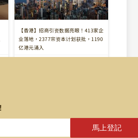
司
【香港】招商引资数据亮眼！413家企
融
业落地，2377宗资本计划获批，1190
亿港元涌入
2026-07-01
！
馬上登記