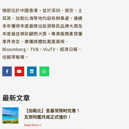
總部位於中國香港，並於深圳、南京、土
耳其、加勒比海等地均設有辦事處，連續
多年獲得年度最傑出投資移民品牌大獎及
年度最佳移民顧問大獎。專業服務素質獲
業界肯定，廣獲媒體如鳳凰衛視、
Bloomberg、TVB、ViuTV、經濟日報、
信報等報導。
最新文章
【加勒比】圣基茨限时优惠！
瓦努阿图月底正式涨价！
Read More »