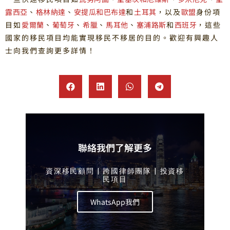
露西亞
、
格林納達
、
安提瓜和巴布達
和
土耳其
，以及
歐盟
身份項
目如
愛爾蘭
、
葡萄牙
、
希臘
、
馬耳他
、
塞浦路斯
和
西班牙
，這些
國家的移民項目均能實現移民不移居的目的。歡迎有興趣人
士向我們查詢更多詳情！
聯絡我們了解更多
資深移民顧問 | 跨國律師團隊 | 投資移
民項目
WhatsApp我們