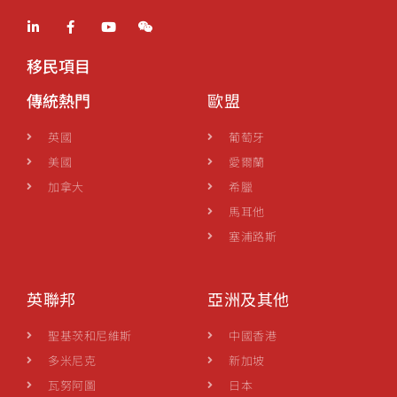
移民項目
傳統熱門
歐盟
英國
葡萄牙
美國
愛爾蘭
加拿大
希臘
馬耳他
塞浦路斯
英聯邦
亞洲及其他
聖基茨和尼維斯
中國香港
多米尼克
新加坡
瓦努阿圖
日本