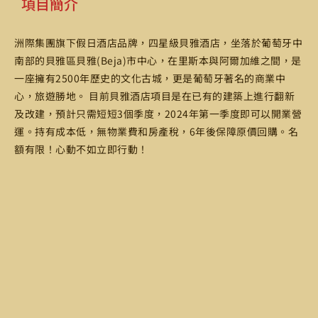
項目簡介
洲際集團旗下假日酒店品牌，四星級貝雅酒店，坐落於葡萄牙中
南部的貝雅區貝雅(Beja)市中心，在里斯本與阿爾加維之間，是
一座擁有2500年歷史的文化古城，更是葡萄牙著名的商業中
心，旅遊勝地。 目前貝雅酒店項目是在已有的建築上進行翻新
及改建，預計只需短短3個季度，2024年第一季度即可以開業營
運。持有成本低，無物業費和房產稅，6年後保障原價回購。名
額有限！心動不如立即行動！