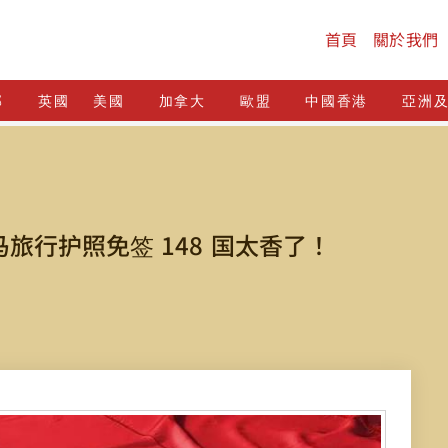
首頁
關於我們
邦
英國
美國
加拿大
歐盟
中國香港
亞洲
旅行护照免签 148 国太香了！