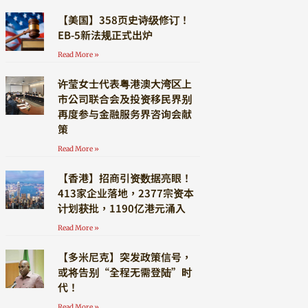
【美国】358页史诗级修订！
EB-5新法规正式出炉
Read More »
许莹女士代表粤港澳大湾区上
市公司联合会及投资移民界别
再度参与金融服务界咨询会献
策
Read More »
【香港】招商引资数据亮眼！
413家企业落地，2377宗资本
计划获批，1190亿港元涌入
Read More »
【多米尼克】突发政策信号，
或将告别“全程无需登陆”时
代！
Read More »