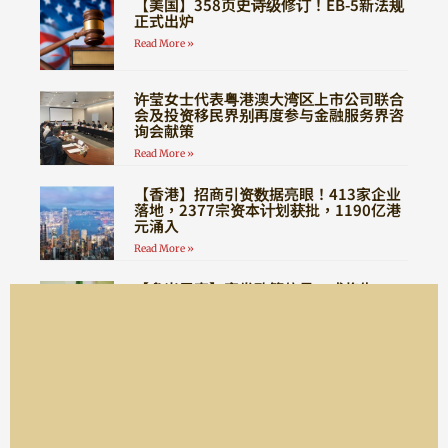
【美国】358页史诗级修订！EB-5新法规
正式出炉
Read More »
许莹女士代表粤港澳大湾区上市公司联合
会及投资移民界别再度参与金融服务界咨
询会献策
Read More »
【香港】招商引资数据亮眼！413家企业
落地，2377宗资本计划获批，1190亿港
元涌入
Read More »
【多米尼克】突发政策信号，或将告
别“全程无需登陆”时代！
Read More »