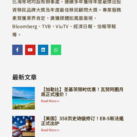
比海等地均設有辦事處，連續多年獲得年度最傑出投
資移民品牌大獎及年度最佳移民顧問大獎。專業服務
素質獲業界肯定，廣獲媒體如鳳凰衛視、
Bloomberg、TVB、ViuTV、經濟日報、信報等報
導。
最新文章
【加勒比】圣基茨限时优惠！瓦努阿图月
底正式涨价！
Read More »
【美国】358页史诗级修订！EB-5新法规
正式出炉
Read More »