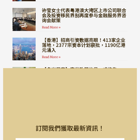
许莹女士代表粤港澳大湾区上市公司联合
会及投资移民界别再度参与金融服务界咨
询会献策
Read More »
【香港】招商引资数据亮眼！413家企业
落地，2377宗资本计划获批，1190亿港
元涌入
Read More »
【多米尼克】突发政策信号，或将告
别“全程无需登陆”时代！
Read More »
訂閱我們獲取最新資訊！