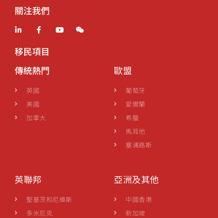
關注我們
移民項目
傳統熱門
歐盟
英國
葡萄牙
美國
愛爾蘭
加拿大
希臘
馬耳他
塞浦路斯
英聯邦
亞洲及其他
聖基茨和尼維斯
中國香港
多米尼克
新加坡