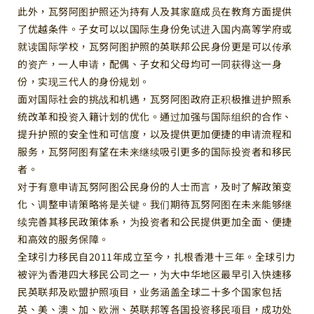
此外，瓦努阿图护照还为持有人及其家庭成员在教育方面提供
了优越条件。子女可以以国际生身份免试进入国内高等学府或
就读国际学校，瓦努阿图护照的英联邦公民身份更是可以传承
的资产，一人申请，配偶、子女和父母均可一同获得这一身
份，实现三代人的身份规划。
面对国际社会的挑战和机遇，瓦努阿图政府正积极推进护照系
统改革和投资入籍计划的优化。通过加强与国际组织的合作、
提升护照的安全性和可信度，以及提供更加便捷的申请流程和
服务，瓦努阿图有望在未来继续吸引更多的国际投资者和移民
者。
对于有意申请瓦努阿图公民身份的人士而言，及时了解政策变
化、调整申请策略将是关键。我们期待瓦努阿图在未来能够继
续完善其移民政策体系，为投资者和公民提供更加全面、便捷
和高效的服务保障。
全球引力移民自2011年成立至今，扎根香港十三年。全球引力
被评为香港四大移民公司之一，为大中华地区最早引入快速移
民英联邦及欧盟护照项目，业务涵盖全球二十多个国家包括
英、美、澳、加、欧洲、英联邦等各国投资移民项目，成功处