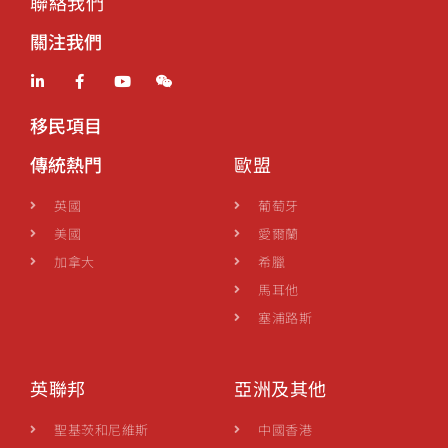
聯絡我們
關注我們
移民項目
傳統熱門
歐盟
英國
葡萄牙
美國
愛爾蘭
加拿大
希臘
馬耳他
塞浦路斯
英聯邦
亞洲及其他
聖基茨和尼維斯
中國香港