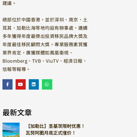
建議。
總部位於中國香港，並於深圳、南京、土
耳其、加勒比海等地均設有辦事處，連續
多年獲得年度最傑出投資移民品牌大獎及
年度最佳移民顧問大獎。專業服務素質獲
業界肯定，廣獲媒體如鳳凰衛視、
Bloomberg、TVB、ViuTV、經濟日報、
信報等報導。
最新文章
【加勒比】圣基茨限时优惠！
瓦努阿图月底正式涨价！