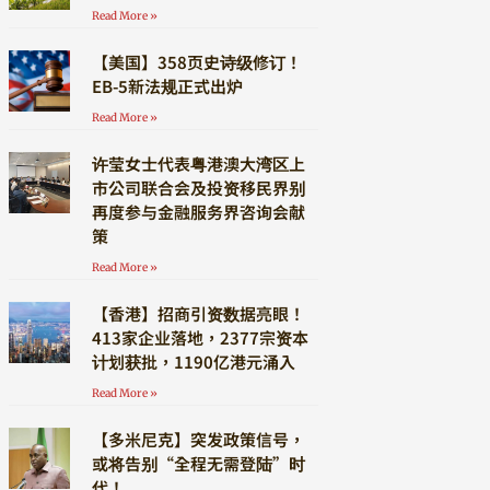
Read More »
【美国】358页史诗级修订！
EB-5新法规正式出炉
Read More »
许莹女士代表粤港澳大湾区上
市公司联合会及投资移民界别
再度参与金融服务界咨询会献
策
Read More »
【香港】招商引资数据亮眼！
413家企业落地，2377宗资本
计划获批，1190亿港元涌入
Read More »
【多米尼克】突发政策信号，
或将告别“全程无需登陆”时
代！