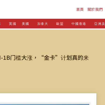
首頁
關於我們
邦
英國
美國
加拿大
歐盟
中國香港
亞洲
-1B门槛大涨，“金卡”计划真的来