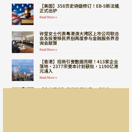
【美国】358页史诗级修订！EB-5新法规
正式出炉
Read More »
许莹女士代表粤港澳大湾区上市公司联合
会及投资移民界别再度参与金融服务界咨
询会献策
Read More »
【香港】招商引资数据亮眼！413家企业
落地，2377宗资本计划获批，1190亿港
元涌入
Read More »
【多米尼克】突发政策信号，或将告
别“全程无需登陆”时代！
Read More »