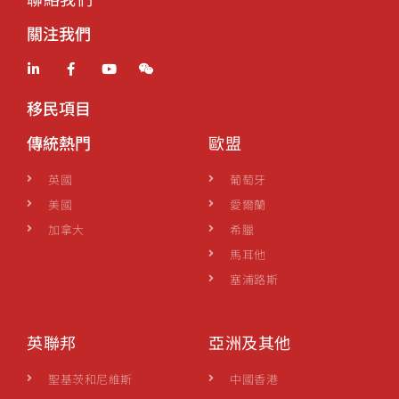
關注我們
移民項目
傳統熱門
歐盟
英國
葡萄牙
美國
愛爾蘭
加拿大
希臘
馬耳他
塞浦路斯
英聯邦
亞洲及其他
聖基茨和尼維斯
中國香港