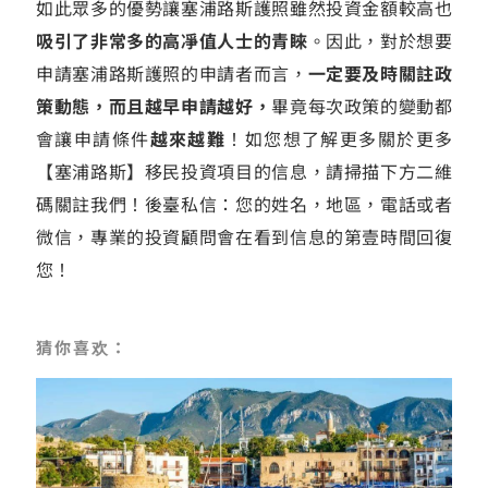
如此眾多的優勢讓塞浦路斯護照雖然投資金額較高也
吸引了非常多的高凈值人士的青睞
。因此，對於想要
申請塞浦路斯護照的申請者而言，
一定要及時關註政
策動態，而且越早申請越好，
畢竟每次政策的變動都
會讓申請條件
越來越難
！
如您想了解更多關於更多
【塞浦路斯
】
移民投資項目的信息，請掃描下方二維
碼關註我們！
後臺私信：
您的姓名，地區，電話或者
微信，專業的投資顧問會在看到信息的第壹時間回復
您！
猜你喜欢：