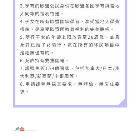
3.享有的歐盟公民身份在歐盟各國享有與當地
人同等的福利待遇。
4.子女在所有歐盟國家學習，享受當地人學費
標準，是享受歐盟國教育福利的完美跳板。
5.隨行子女的年齡上限放寬至28周歲，並且
允許已婚子女隨行，這在所有的移民項目中
是絕無僅有的。
6.允許持有雙重國籍。
7.護照免簽159個國家，包括加拿大/日本/澳
大利亞/新西蘭/申根國等。
8.申請護照無語言要求，無體檢，無居住要
求。