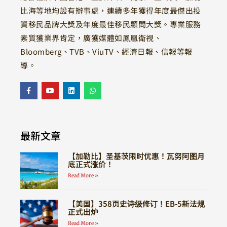
比海等地均設有辦事處，連續多年獲得年度最傑出投
資移民品牌大獎及年度最佳移民顧問大獎。專業服務
素質獲業界肯定，廣獲媒體如鳳凰衛視、
Bloomberg、TVB、ViuTV、經濟日報、信報等報
導。
最新文章
【加勒比】圣基茨限时优惠！瓦努阿图月
底正式涨价！
Read More »
【美国】358页史诗级修订！EB-5新法规
正式出炉
Read More »