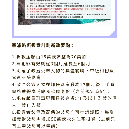
塞浦路斯投資計劃新政要點：
1.捐款金額由15萬歐調整為20萬歐
2.無犯罪有效期從3個月延長至6個月
3.明確了政治公眾人物的具體範疇，中級和初級
官員不受影響
4.政治公眾人物在卸任國家職務12個月後，將有
資格獲得塞浦路斯公民身份（之前規定為5年）
5.犯有嚴重刑事犯罪且被判處5年及以上監禁的個
人，禁止入籍
6.投資者父母及配偶的父母均可申請護照，每增
加壹對父母需增加50萬歐永久住宅投資（之前只
有主申父母可以申請）