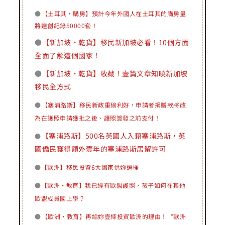
●
【土耳其·購房】預計今年外國人在土耳其的購房量
將達創紀錄50000套！
●
【新加坡·乾貨】移民新加坡必看！10個方面
全面了解這個國家！
●
【新加坡·乾貨】收藏！壹篇文章知曉新加坡
移民全方式
●
【塞浦路斯】移民新政重磅利好，申請者捐贈款將改
為在護照申請獲批之後、護照簽發之前支付！
【塞浦路斯】500名英國人入籍塞浦路斯，英
●
國僑民獲得額外壹年的塞浦路斯居留許可
●
【歐洲】移民投資6大國家供妳選擇
●
【歐洲·教育】我已經有歐盟護照，孩子如何在其他
歐盟成員國上學？
●
【歐洲·教育】再給妳壹條投資歐洲的理由！“歐洲