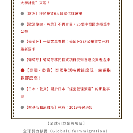
大學計劃”來啦！
●
【歐洲】移民投資6大國家供妳選擇
●
【歐洲旅遊•乾貨】不再盲目，26個申根國家拒簽率
公布
●
【葡萄牙】一篇文章看懂：葡萄牙SEF公布首次开档
最新要求
●
【葡萄牙】葡萄牙移民投資項目受到香港投資者追捧
●【泰國•乾貨】泰國生活指數這麼低，幸福指
數那麼高！
●
【日本·乾貨】關於日本“經營管理簽證”的那些事
兒
●
【聖基茨和尼維斯】乾貨：2019移民必知
【全球引力金牌项目】
全球引力移民（GlobalLifeImmigration）