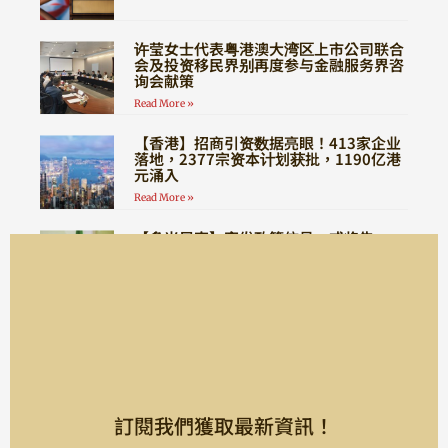
许莹女士代表粤港澳大湾区上市公司联合
会及投资移民界别再度参与金融服务界咨
询会献策
Read More »
【香港】招商引资数据亮眼！413家企业
落地，2377宗资本计划获批，1190亿港
元涌入
Read More »
【多米尼克】突发政策信号，或将告
别“全程无需登陆”时代！
Read More »
訂閱我們獲取最新資訊！