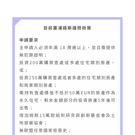
目前塞浦路斯護照政策
申請要求
主申請人必須年滿 18 周歲以上，並且需提供
無犯罪證明；
投資200萬購買壹處或多處住宅類別房產，
或；
投資250萬購買壹處或者多處的住宅類別房產
和商業類別房產；
需持有壹處價值不低於50萬EUR的房產作為
永久住宅，剩余金額部分的投資房產5年後可
出售；
增加捐款15萬歐給到研究與創新基金會及土
地發展協會；
無歐盟任意國家拒簽史；