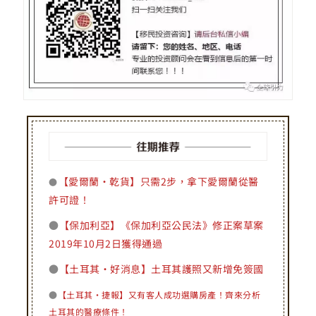
【愛爾蘭·乾貨】只需2步，拿下愛爾蘭從醫
●
許可證！
●
【保加利亞】《保加利亞公民法》修正案草案
2019年10月2日獲得通過
●
【土耳其·好消息】土耳其護照又新增免簽國
●
【土耳其·捷報】又有客人成功選購房產！齊來分析
土耳其的醫療條件！