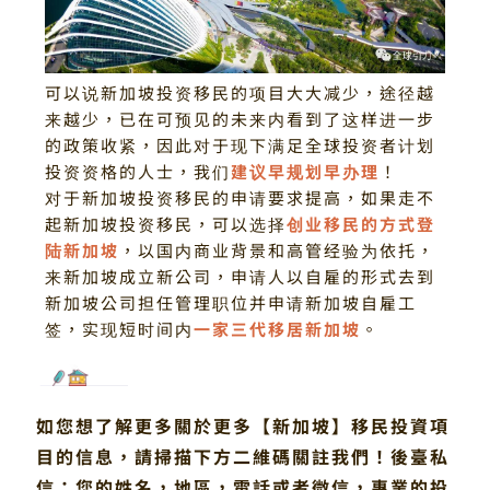
可以说新加坡投资移民的项目大大减少，途径越
来越少，已在可预见的未来内看到了这样进一步
的政策收紧，因此对于现下满足全球投资者计划
投资资格的人士，我们
建议早规划早办理
！
对于新加坡投资移民的申请要求提高，如果走不
起新加坡投资移民，可以选择
创业移民的方式登
陆新加坡
，以国内商业背景和高管经验为依托，
来新加坡成立新公司，申请人以自雇的形式去到
新加坡公司担任管理职位并申请新加坡自雇工
签，实现短时间内
一家三代移居新加坡
。
如您想了解更多關於更多【新加坡】移民投資項
目的信息，請掃描下方二維碼關註我們！
後臺私
信：
您的姓名，地區，電話或者微信，專業的投