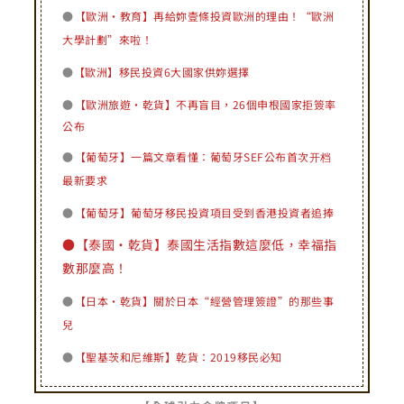
●
【歐洲·教育】再給妳壹條投資歐洲的理由！
“歐洲
大學計劃”來啦！
●
【歐洲】移民投資6大國家供妳選擇
●
【歐洲旅遊•乾貨】不再盲目，26個申根國家拒簽率
公布
●
【葡萄牙】一篇文章看懂：
葡萄牙SEF公布首次开档
最新要求
●
【葡萄牙】葡萄牙移民投資項目受到香港投資者追捧
●【泰國•乾貨】泰國生活指數這麼低，幸福指
數那麼高！
●
【日本·乾貨】關於日本“經營管理簽證”的那些事
兒
●
【聖基茨和尼維斯】乾貨：
2019移民必知