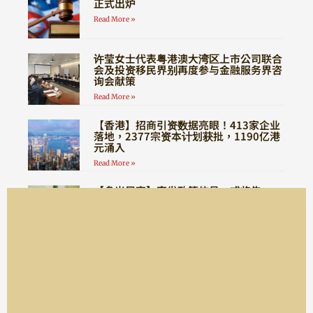
正式出炉
Read More »
许莹女士代表粤港澳大湾区上市公司联合
会及投资移民界别再度参与金融服务界咨
询会献策
Read More »
【香港】招商引资数据亮眼！413家企业
落地，2377宗资本计划获批，1190亿港
元涌入
Read More »
【多米尼克】突发政策信号，或将告
别“全程无需登陆”时代！
Read More »