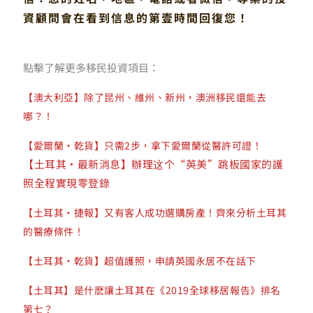
資顧問會在看到信息的第壹時間回復您！
點擊了解更多移民投資項目：
【澳大利亞】除了昆州、維州、新州，澳洲移民還能去
哪？！
【愛爾蘭·乾貨】只需2步，拿下愛爾蘭從醫許可證！
【土耳其·最新消息】辦理这个“英美”跳板國家的護
照全程實現零登錄
【土耳其·捷報】又有客人成功選購房產！齊來分析土耳其
的醫療條件！
【土耳其·乾貨】超值護照，申請英國永居不在話下
【土耳其】是什麽讓土耳其在《2019全球移居報告》排名
第七？