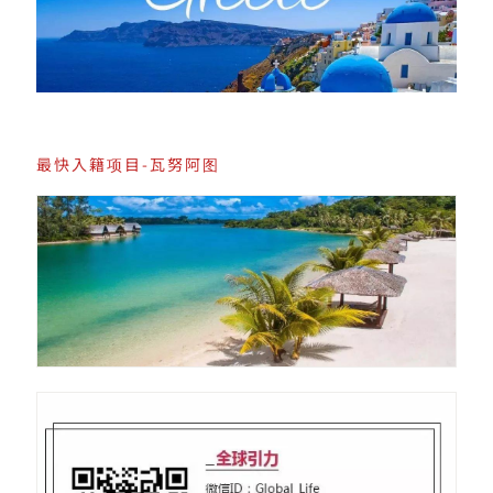
最快入籍项目-瓦努阿图