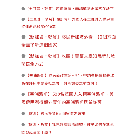
●
【土耳其·乾貨】超值護照，申請英國永居不在話下
●
【土耳其·購房】預計今年外國人在土耳其的購房量
將達創紀錄50000套！
●
【新加坡·乾貨】移民新加坡必看！10個方面
全面了解這個國家！
●
【新加坡·乾貨】收藏！壹篇文章知曉新加坡
移民全方式
●
【塞浦路斯】移民新政重磅利好，申請者捐贈款將改
為在護照申請獲批之後、護照簽發之前支付！
【塞浦路斯】500名英國人入籍塞浦路斯，英
●
國僑民獲得額外壹年的塞浦路斯居留許可
●
【歐洲】移民投資6大國家供妳選擇
●
【歐洲·教育】我已經有歐盟護照，孩子如何在其他
歐盟成員國上學？