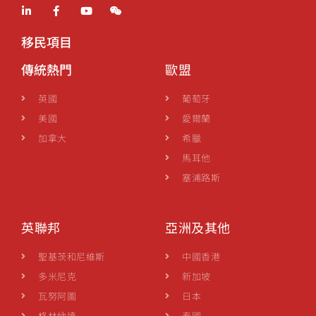
移民項目
傳統熱門
歐盟
英國
葡萄牙
美國
愛爾蘭
加拿大
希臘
馬耳他
塞浦路斯
英聯邦
亞洲及其他
聖基茨和尼維斯
中國香港
多米尼克
新加坡
瓦努阿圖
日本
格林納達
泰國