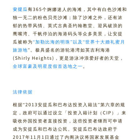
安提瓜
有365
个婀娜迷人的海滩
，其中有白色沙滩和
独一无二的粉色贝壳沙滩
；
除了沙滩之外，还有浓
郁的热带风情、英式古典圣约翰教堂、迎风破浪的
鹰嘴湾、
千帆停泊的海港码头等众多美景，让安提
瓜
被称为
“加勒比海的明珠”以及“
世界十大婚礼蜜月
旅游地
”。
极具盛名的游轮港湾如英吉利海港
(Shirly Heights)
，更是游泳冲浪爱好者的天堂，
全球富豪及明星度假首选地之一
。
法律依据
2013
根据“
安提瓜和巴布达投资入籍法”第六章的规
CIP
定，政府可以通过设立「投资入籍计划（
）」来
吸收外国投资者直接投资，这些投资者继而可申请
成为安提瓜和巴布达公民。安提瓜巴布达政府于
2017
11
1
年
月
日通过了内阁决议将国家发展基金