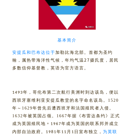
基本简介
安提瓜和巴布达位于
加勒比海北部
。首都为圣约
27
翰，属热带海洋性气候，年均气温
摄氏度，居民
多数信仰基督教，英语为官方语言。
年，
哥伦布第二次航行美洲时到达该岛，便以
1493
西班牙塞维利亚安提瓜教堂的名字命名该岛。1520
年～1629年曾先后遭西班牙和法国殖民者入侵。
1632年被英国占领。1667年据
《布雷达条约》正式
。
成为英国殖民地
年成为英国的联系邦并成立
1967
内部自治政府。
年
月
日宣布独立，
为英联
1981
11
1