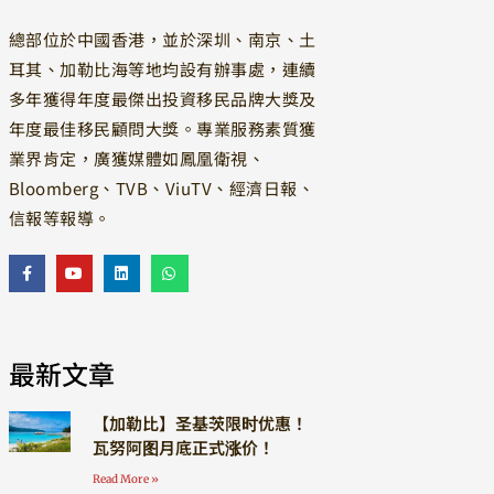
總部位於中國香港，並於深圳、南京、土
耳其、加勒比海等地均設有辦事處，連續
多年獲得年度最傑出投資移民品牌大獎及
年度最佳移民顧問大獎。專業服務素質獲
業界肯定，廣獲媒體如鳳凰衛視、
Bloomberg、TVB、ViuTV、經濟日報、
信報等報導。
最新文章
【加勒比】圣基茨限时优惠！
瓦努阿图月底正式涨价！
Read More »