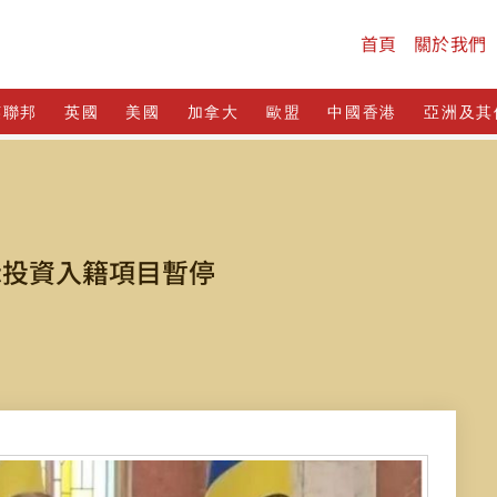
首頁
關於我們
英聯邦
英國
美國
加拿大
歐盟
中國香港
亞洲及其
示投資入籍項目暫停