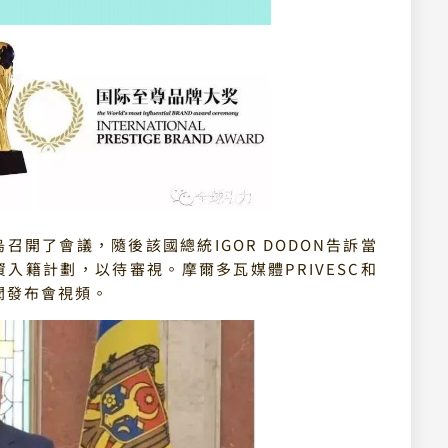
開了會議，隨後該國總統IGOR DODON告訴當
資入籍計劃，以待審視。
摩爾多瓦媒體PRIVESC和
新聞發布會視頻。