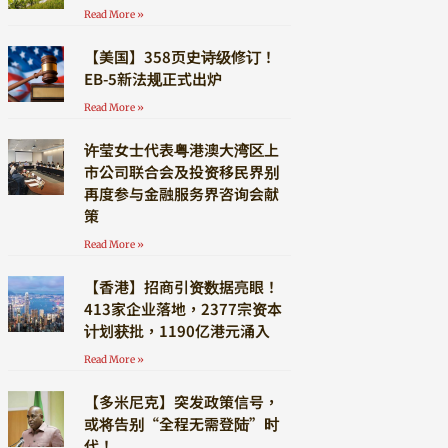
Read More »
【美国】358页史诗级修订！
EB-5新法规正式出炉
Read More »
许莹女士代表粤港澳大湾区上
市公司联合会及投资移民界别
再度参与金融服务界咨询会献
策
Read More »
【香港】招商引资数据亮眼！
413家企业落地，2377宗资本
计划获批，1190亿港元涌入
Read More »
【多米尼克】突发政策信号，
或将告别“全程无需登陆”时
代！