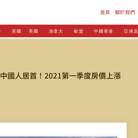
首頁
關於我們
邦
英國
美國
加拿大
歐盟
中國香港
亞洲
中國人居首！2021第一季度房價上漲