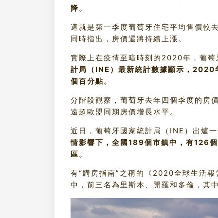
降。
這就是第一季度葡萄牙住宅平均售價較
同時指出，房價還將持續上漲。
實際上在疫情至暗時刻的2020年，葡
計局（INE）最新統計數據顯示，2020年
個百分點。
分階段觀察，葡萄牙去年四個季度的房
遠超歐盟同期房價增長水平。
近日，葡萄牙國家統計局（INE）出爐
情影響下，全國189個市鎮中，有12
區。
有“購房指南”之稱的《2020全球生活
中，前三名為里斯本、開羅和多倫，其中