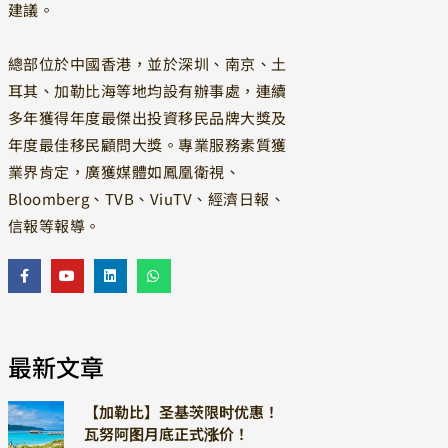
建議。
總部位於中國香港，並於深圳、南京、土
耳其、加勒比海等地均設有辦事處，連續
多年獲得年度最傑出投資移民品牌大獎及
年度最佳移民顧問大獎。專業服務素質獲
業界肯定，廣獲媒體如鳳凰衛視、
Bloomberg、TVB、ViuTV、經濟日報、
信報等報導。
最新文章
【加勒比】圣基茨限时优惠！
瓦努阿图月底正式涨价！