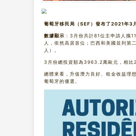
葡萄牙移民局（SEF）發布了2021年
數據顯示
：3月份共計81位主申請人攜1
人，依然高居首位；巴西和美國並列第二
人）。
3月份總投資額為3963.2萬歐元，相
總體來看，升值潛力良好、租金收益理
葡萄牙的優選。