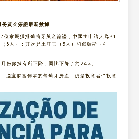
3月份黃金簽證最新數據！
17位家屬獲批葡萄牙黃金簽證，中國主申請人為31
（6人）；其次是土耳其（5人）和俄羅斯（4
比2月份數據有所下降，同比下降了約24%。
想、適宜財富傳承的葡萄牙房產，仍是投資者們投資