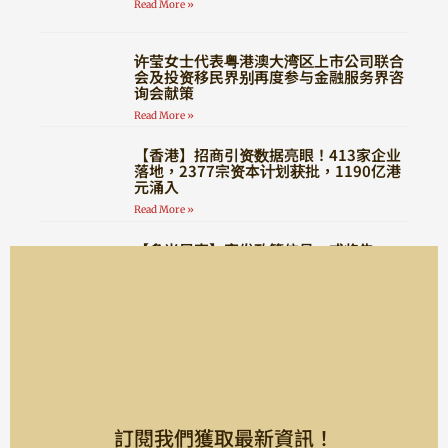
Read More »
许莹女士代表粤港澳大湾区上市公司联合
会及投资移民界别再度参与金融服务界咨
询会献策
Read More »
【香港】招商引资数据亮眼！413家企业
落地，2377宗资本计划获批，1190亿港
元涌入
Read More »
【多米尼克】突发政策信号，或将告
别“全程无需登陆”时代！
Read More »
訂閱我們獲取最新資訊！