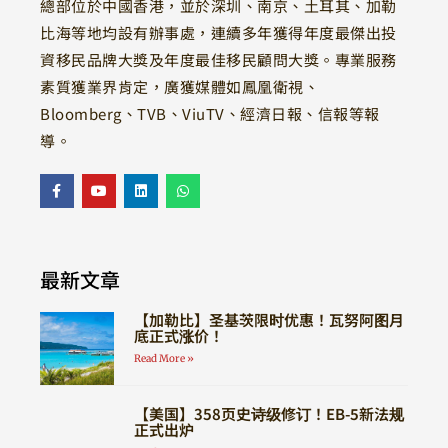
總部位於中國香港，並於深圳、南京、土耳其、加勒
比海等地均設有辦事處，連續多年獲得年度最傑出投
資移民品牌大獎及年度最佳移民顧問大獎。專業服務
素質獲業界肯定，廣獲媒體如鳳凰衛視、
Bloomberg、TVB、ViuTV、經濟日報、信報等報
導。
最新文章
【加勒比】圣基茨限时优惠！瓦努阿图月
底正式涨价！
Read More »
【美国】358页史诗级修订！EB-5新法规
正式出炉