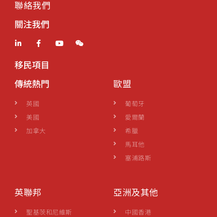
聯絡我們
關注我們
移民項目
傳統熱門
歐盟
英國
葡萄牙
美國
愛爾蘭
加拿大
希臘
馬耳他
塞浦路斯
英聯邦
亞洲及其他
聖基茨和尼維斯
中國香港