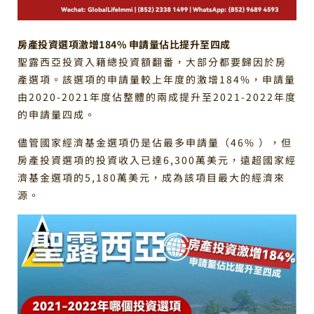
房產投資選項激增184% 申請量佔比提升至四成
聖露西亞投資入籍總投資額翻番，大部分都要歸因於房
產選項。該選項的申請量較上年度的激增184%，申請量
由2020-2021年度佔整體的兩成提升至2021-2022年度
的申請量四成。
儘管國家經濟基金選項仍是佔最多申請量（46% ），但
房產投資選項的投資收入已達6,300萬美元，遠超國家經
濟基金選項的5,180萬美元，成為該項目最大的經濟來
源。